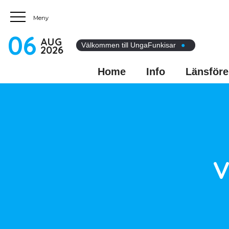
06
AUG
Välkommen till UngaFunkisar
●
2026
Home
Info
Länsföre
V