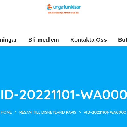
ningar
Bli medlem
Kontakta Oss
But
ID-20221101-WA00
HOME
RESAN TILL DISNEYLAND PARIS
VID-20221101-WA0000