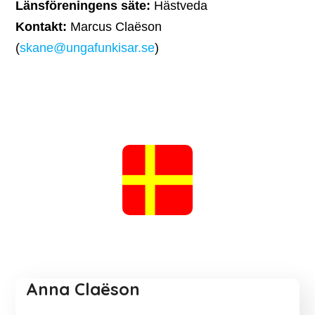
Länsföreningens säte:
Hästveda
Kontakt:
Marcus Claëson
(
skane@ungafunkisar.se
)
Anna Claëson