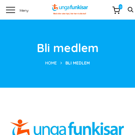
0
Bli medlem
HOME
BLI MEDLEM