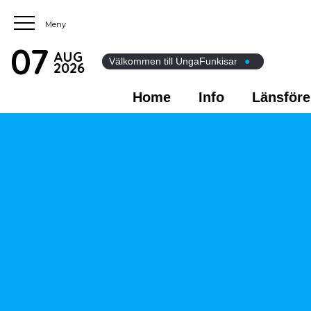
07
AUG
Välkommen till UngaFunkisar
●
2026
Home
Info
Länsföre