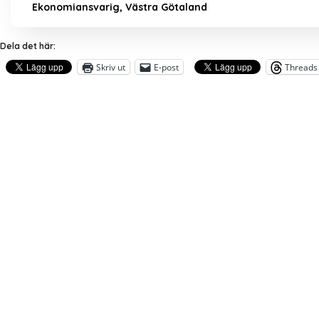
Ekonomiansvarig, Västra Götaland
Dela det här:
Skriv ut
E-post
Threads