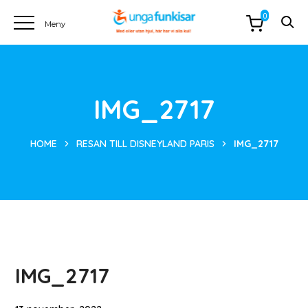
0
IMG_2717
HOME
RESAN TILL DISNEYLAND PARIS
IMG_2717
IMG_2717