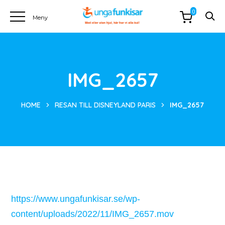
0
IMG_2657
HOME
RESAN TILL DISNEYLAND PARIS
IMG_2657
https://www.ungafunkisar.se/wp-
content/uploads/2022/11/IMG_2657.mov