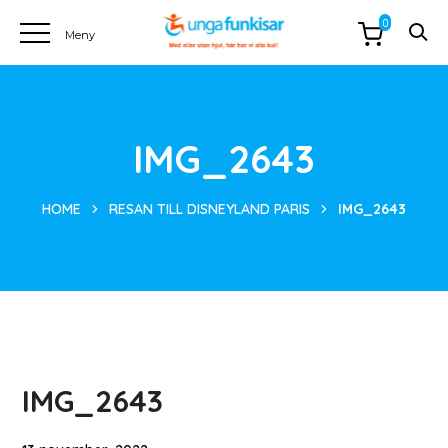
0
IMG_2643
HOME
RESAN TILL DISNEYLAND PARIS
IMG_2643
IMG_2643