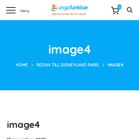
0
image4
HOME
RESAN TILL DISNEYLAND PARIS
IMAGE4
image4