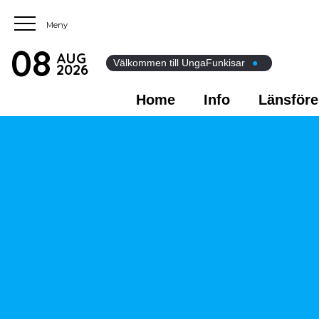
08
AUG
Välkommen till UngaFunkisar
●
2026
Home
Info
Länsföre