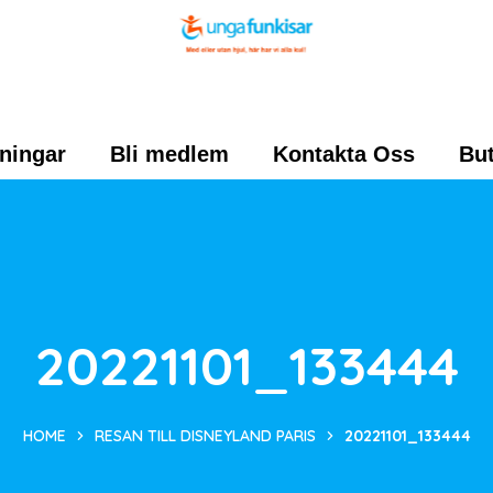
ningar
Bli medlem
Kontakta Oss
But
20221101_133444
HOME
RESAN TILL DISNEYLAND PARIS
20221101_133444