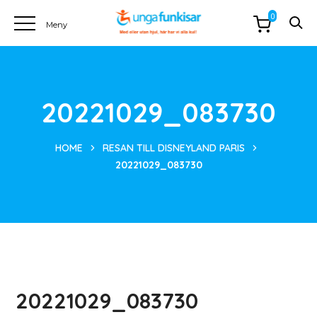
0
20221029_083730
HOME
RESAN TILL DISNEYLAND PARIS
20221029_083730
20221029_083730