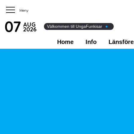
07
AUG
Välkommen till UngaFunkisar
●
2026
Home
Info
Länsföre