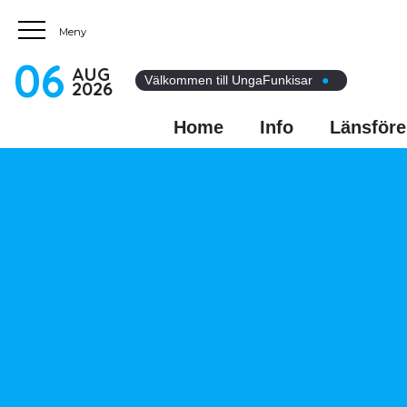
06
AUG
Välkommen till UngaFunkisar
●
2026
Home
Info
Länsföre