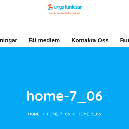
ningar
Bli medlem
Kontakta Oss
But
home-7_06
HOME
HOME-7_06
HOME-7_06