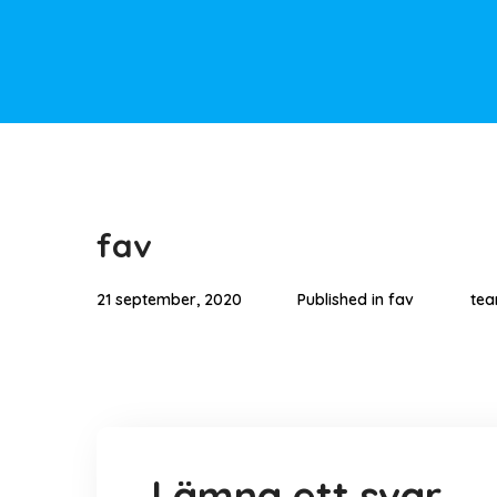
fav
21 september, 2020
Published in
fav
te
Lämna ett svar