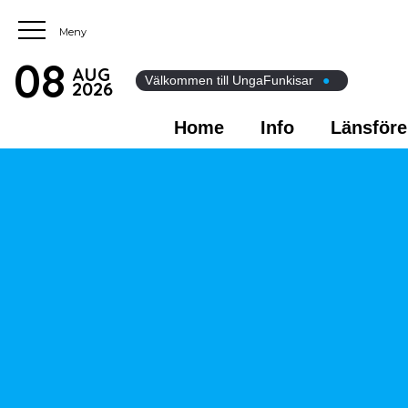
08
AUG
Välkommen till UngaFunkisar
●
2026
Home
Info
Länsföre