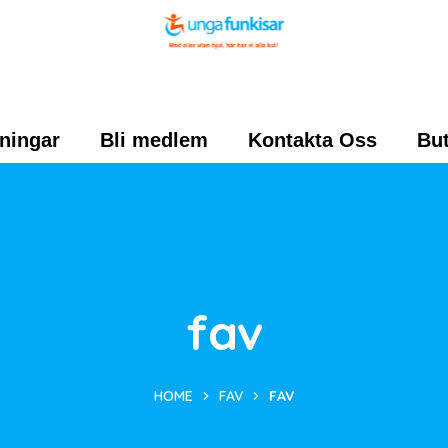
ningar
Bli medlem
Kontakta Oss
But
fav
HOME
FAV
FAV