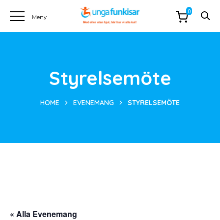
0
Styrelsemöte
HOME
EVENEMANG
STYRELSEMÖTE
« Alla Evenemang