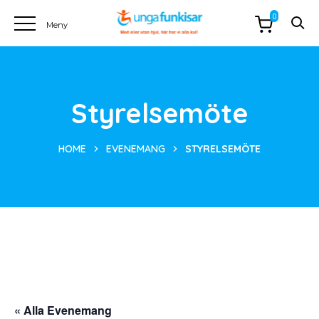
0
Styrelsemöte
HOME
EVENEMANG
STYRELSEMÖTE
« Alla Evenemang