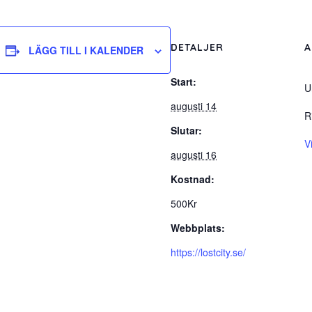
DETALJER
A
LÄGG TILL I KALENDER
Start:
U
augusti 14
R
Slutar:
V
augusti 16
Kostnad:
500Kr
Webbplats:
https://lostcity.se/