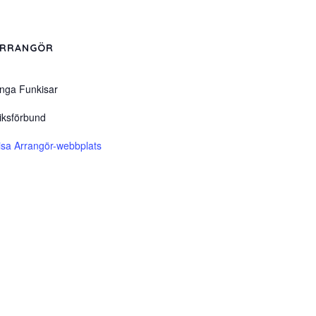
RRANGÖR
nga Funkisar
iksförbund
isa Arrangör-webbplats