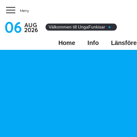
06
AUG
Välkommen till UngaFunkisar
●
2026
Home
Info
Länsföre